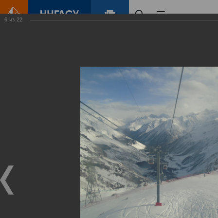
6
из
22
Главная
Контент
Галерея
Путешествие к Святой земле
Фотогалерея