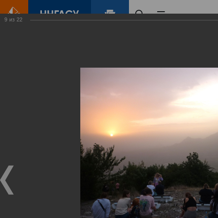
9
из
22
Главная
Контент
Галерея
Путешествие к Святой земле
Фотогалерея