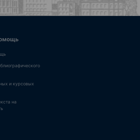
омощь
ощь
блиографического
ных и курсовых
кста на
ть