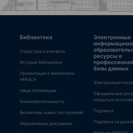
Библиотека
Электронные
информацион
образователь
Структура и контакты
ресурсы и
профессиона
История библиотеки
базы данных
Презентация о библиотеке
ННГАСУ
Электронный катал
Наши публикации
Официальные ресу
открытые источни
Книгообеспеченность
Подписка
Бюллетень новых поступлений
Подписка (журнал
Нормативные документы
Издания ННГАСУ