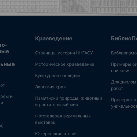
Краеведение
БиблиоП
но-
ные
Страницы истории ННГАСУ
Библиопом
льные
Историческое краеведение
Примеры би
описания
Культурное наследие
Для диплом
ог
Экология края
работ
рсы и
Памятники природы, животный
Проверка те
ки
и растительный мир
уникальнос
Фотогалерея виртуальных
выставок
ы)
Юферевские чтения