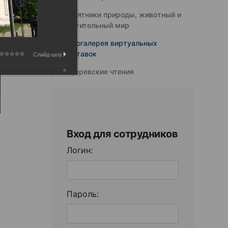
Памятники природы, животный и
растительный мир
Фотогалерея виртуальных
выставок
Слайд-шоу:
Юферевские чтения
Вход для сотрудников
Логин:
Пароль: