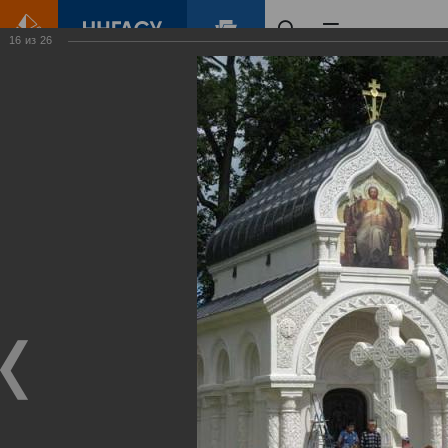
16
из
26
Главная
Контент
Суздаль 2011
Виртуальные
выставки
(фотоальбомы)