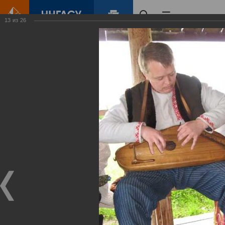
13
из
26
Главная
Контент
Суздаль 2011
Виртуальные
выставки
(фотоальбомы)