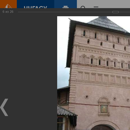
6
из
26
Главная
Контент
Суздаль 2011
Виртуальные
выставки
(фотоальбомы)