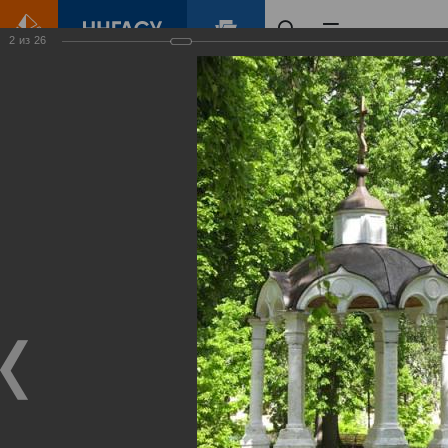
2
из
26
Главная
Контент
Суздаль 2011
Виртуальные
выставки
(фотоальбомы)