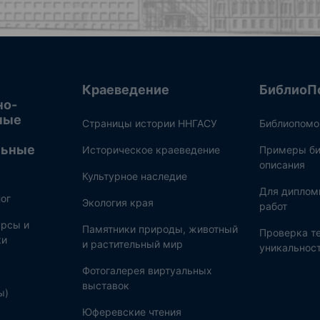
Краеведение
БиблиоП
но-
ные
Страницы истории ННГАСУ
Библиопом
льные
Историческое краеведение
Примеры би
описания
Культурное наследие
Для диплом
ог
Экология края
работ
рсы и
Памятники природы, животный
Проверка те
ки
и растительный мир
уникальнос
Фотогалерея виртуальных
выставок
ы)
Юферевские чтения