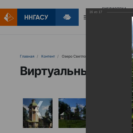
БИБЛИОТЕКА
16
из
17
БИБЛИОПОМОЩ
Главная
Контент
Озеро Светлояр
Виртуальные выст