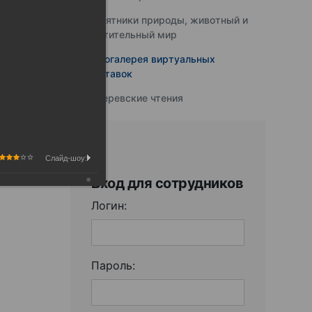
Памятники природы, животный и
растительный мир
Фотогалерея виртуальных
выставок
Юферевские чтения
Слайд-шоу:
Вход для сотрудников
Логин:
Пароль: