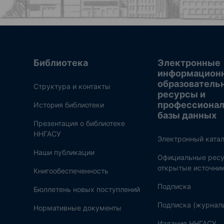
Библиотека
Электронные
информацион
образователь
Структура и контакты
ресурсы и
профессиона
История библиотеки
базы данных
Презентация о библиотеке
ННГАСУ
Электронный катал
Наши публикации
Официальные ресу
открытые источни
Книгообеспеченность
Подписка
Бюллетень новых поступлений
Подписка (журнал
Нормативные документы
Издания ННГАСУ