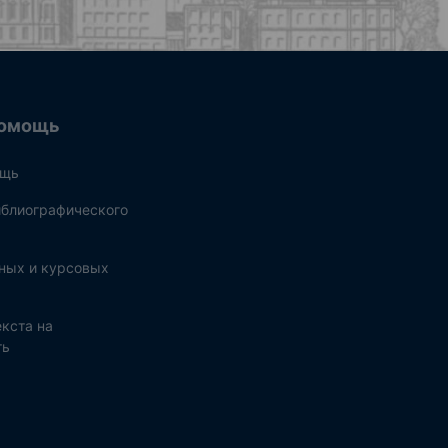
омощь
ощь
блиографического
ных и курсовых
кста на
ть