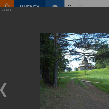
15
из
17
Главная
Контент
Озеро Светлояр
Виртуальные
выставки
(фотоальбомы)