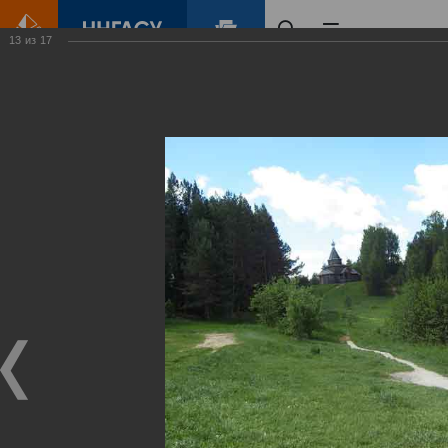
13
из
17
Главная
Контент
Озеро Светлояр
Виртуальные
выставки
(фотоальбомы)