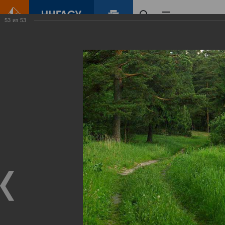
53
из
53
Главная
Контент
Зеленый Город
Виртуальные
выставки
(фотоальбомы)