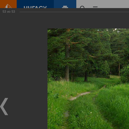
53
из
53
Главная
Контент
Зеленый Город
Виртуальные
выставки
(фотоальбомы)