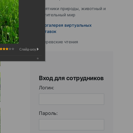
Памятники природы, животный и
растительный мир
Фотогалерея виртуальных
выставок
Юферевские чтения
Слайд-шоу:
Вход для сотрудников
Логин:
Пароль: