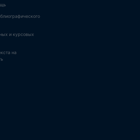
ощь
блиографического
ных и курсовых
кста на
ть