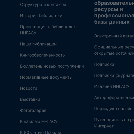
образователь
Структура и контакты
ресурсы и
профессиона
История библиотеки
базы данных
Презентация о библиотеке
ННГАСУ
Электронный катал
Наши публикации
Официальные ресу
открытые источни
Книгообеспеченность
Подписка
Бюллетень новых поступлений
Подписка (журнал
Нормативные документы
Издания ННГАСУ
Новости
Авторефераты дис
Выставки
Периодика онлайн
Фотогалерея
Путеводитель по 
К юбилею ННГАСУ
Интернет
К 80-летию Победы