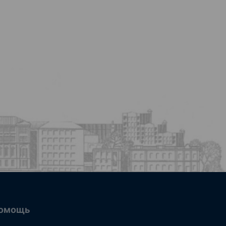
омощь