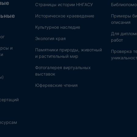
ные
Страницы истории ННГАСУ
Библиопом
льные
Историческое краеведение
Примеры би
описания
Культурное наследие
Для диплом
ог
Экология края
работ
рсы и
Памятники природы, животный
Проверка те
ки
и растительный мир
уникальнос
Фотогалерея виртуальных
выставок
ы)
Юферевские чтения
сертаций
ресурсам