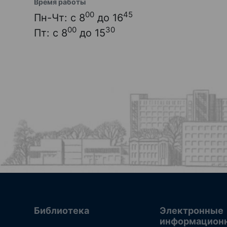
Время работы
00
45
Пн-Чт: с 8
до 16
00
30
Пт: с 8
до 15
Библиотека
Электронные
информацион