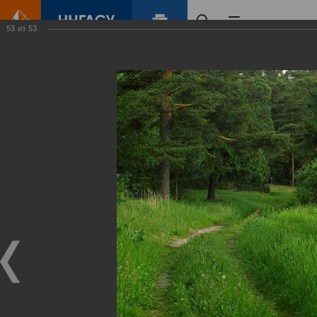
53
из
53
Главная
Контент
Зеленый Город
Виртуальные
выставки
(фотоальбомы)