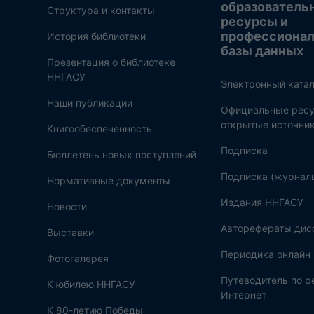
образователь
Структура и контакты
ресурсы и
профессиона
История библиотеки
базы данных
Презентация о библиотеке
ННГАСУ
Электронный катал
Наши публикации
Официальные ресу
открытые источни
Книгообеспеченность
Подписка
Бюллетень новых поступлений
Подписка (журнал
Нормативные документы
Издания ННГАСУ
Новости
Авторефераты дис
Выставки
Периодика онлайн
Фотогалерея
Путеводитель по 
К юбилею ННГАСУ
Интернет
К 80-летию Победы