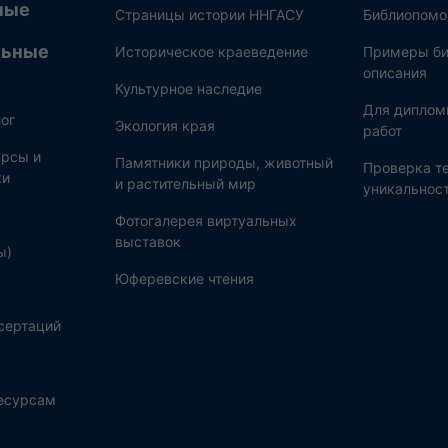
ные
Страницы истории ННГАСУ
Библиопом
льные
Историческое краеведение
Примеры би
описания
Культурное наследие
Для диплом
ог
Экология края
работ
рсы и
Памятники природы, животный
Проверка те
ки
и растительный мир
уникальнос
Фотогалерея виртуальных
выставок
ы)
Юферевские чтения
сертаций
ресурсам