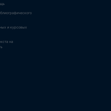
ощь
блиографического
ных и курсовых
кста на
ть