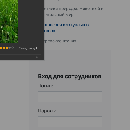
Памятники природы, животный и
растительный мир
Фотогалерея виртуальных
выставок
Юферевские чтения
Слайд-шоу:
Вход для сотрудников
Логин:
Пароль: