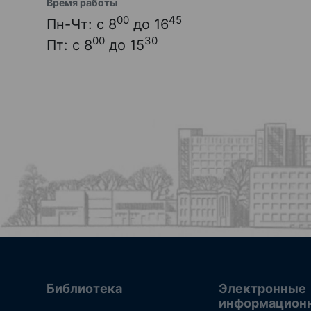
Время работы
00
45
Пн-Чт: с 8
до 16
00
30
Пт: с 8
до 15
Библиотека
Электронные
информацион