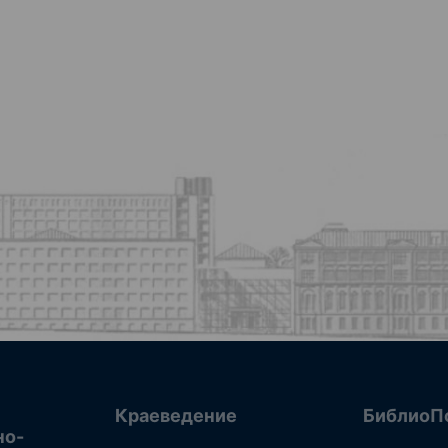
Краеведение
БиблиоП
но-