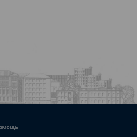
омощь