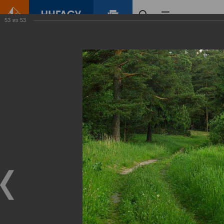
53
из
53
Главная
Контент
Зеленый Город
Виртуальные
выставки
(фотоальбомы)