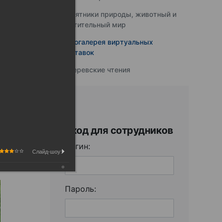
Памятники природы, животный и
растительный мир
Фотогалерея виртуальных
выставок
Юферевские чтения
Вход для сотрудников
Логин:
Слайд-шоу:
Пароль: