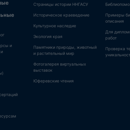
ные
Страницы истории ННГАСУ
Библиопом
льные
Историческое краеведение
Примеры би
описания
Культурное наследие
Для диплом
ог
Экология края
работ
рсы и
Памятники природы, животный
Проверка те
ки
и растительный мир
уникальнос
Фотогалерея виртуальных
выставок
ы)
Юферевские чтения
сертаций
ресурсам