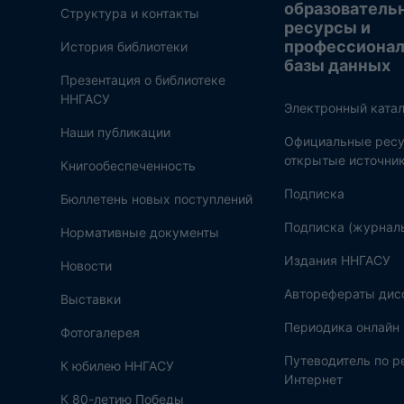
образователь
Структура и контакты
ресурсы и
профессиона
История библиотеки
базы данных
Презентация о библиотеке
ННГАСУ
Электронный катал
Наши публикации
Официальные ресу
открытые источни
Книгообеспеченность
Подписка
Бюллетень новых поступлений
Подписка (журнал
Нормативные документы
Издания ННГАСУ
Новости
Авторефераты дис
Выставки
Периодика онлайн
Фотогалерея
Путеводитель по 
К юбилею ННГАСУ
Интернет
К 80-летию Победы