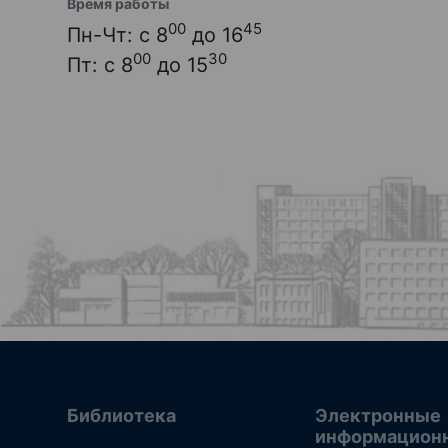
Время работы
00
45
Пн-Чт: с 8
до 16
00
30
Пт: с 8
до 15
Библиотека
Электронные
информацион