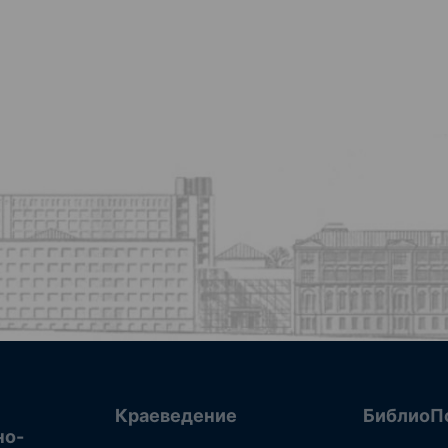
Краеведение
БиблиоП
но-