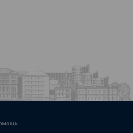
омощь