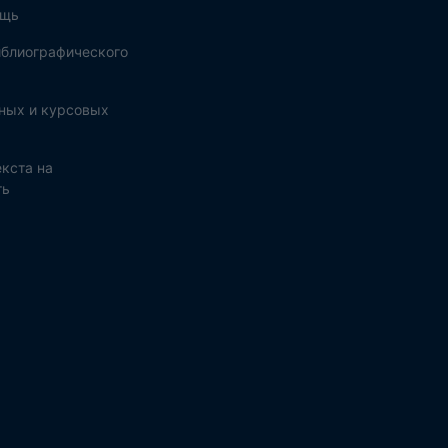
ощь
блиографического
ных и курсовых
кста на
ть