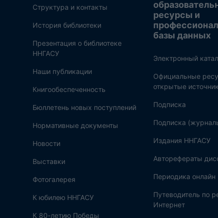
образователь
Структура и контакты
ресурсы и
профессиона
История библиотеки
базы данных
Презентация о библиотеке
ННГАСУ
Электронный катал
Наши публикации
Официальные ресу
открытые источни
Книгообеспеченность
Подписка
Бюллетень новых поступлений
Подписка (журнал
Нормативные документы
Издания ННГАСУ
Новости
Авторефераты дис
Выставки
Периодика онлайн
Фотогалерея
Путеводитель по 
К юбилею ННГАСУ
Интернет
К 80-летию Победы