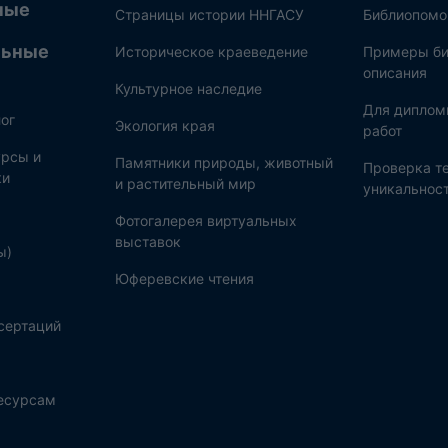
ные
Страницы истории ННГАСУ
Библиопом
льные
Историческое краеведение
Примеры би
описания
Культурное наследие
Для диплом
ог
Экология края
работ
рсы и
Памятники природы, животный
Проверка те
ки
и растительный мир
уникальнос
Фотогалерея виртуальных
выставок
ы)
Юферевские чтения
сертаций
ресурсам