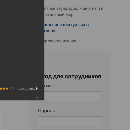
Памятники природы, животный и
растительный мир
Фотогалерея виртуальных
выставок
Юферевские чтения
Вход для сотрудников
Логин:
Слайд-шоу:
Пароль: