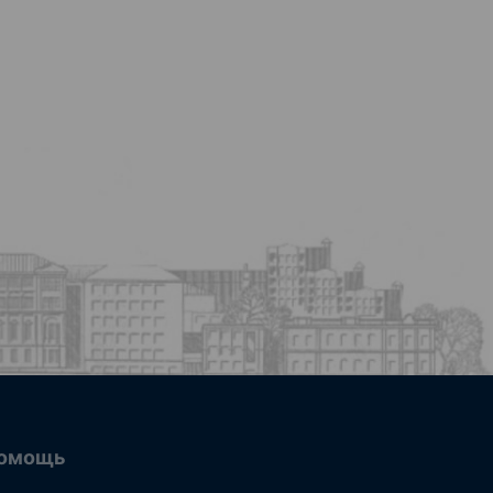
омощь