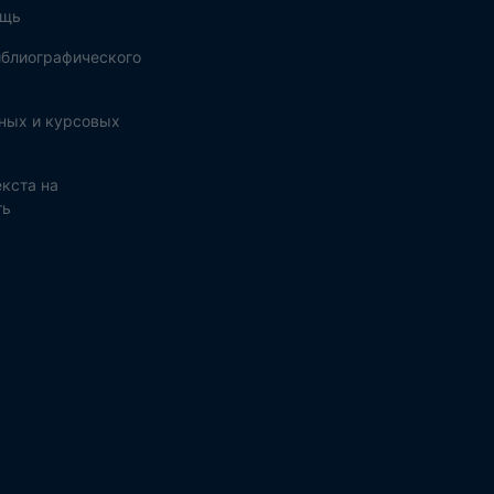
ощь
блиографического
ных и курсовых
кста на
ть