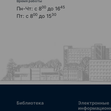
Время работы
00
45
Пн-Чт: с 8
до 16
00
30
Пт: с 8
до 15
Библиотека
Электронные
информацион