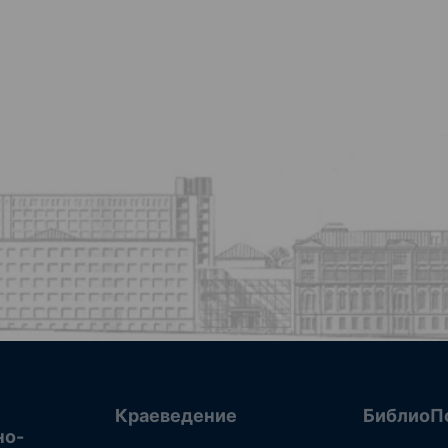
Краеведение
БиблиоП
но-