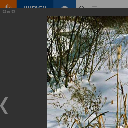
52
из
53
Главная
Контент
Зеленый Город
Виртуальные
выставки
(фотоальбомы)