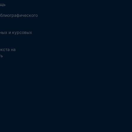
ощь
блиографического
ных и курсовых
кста на
ть