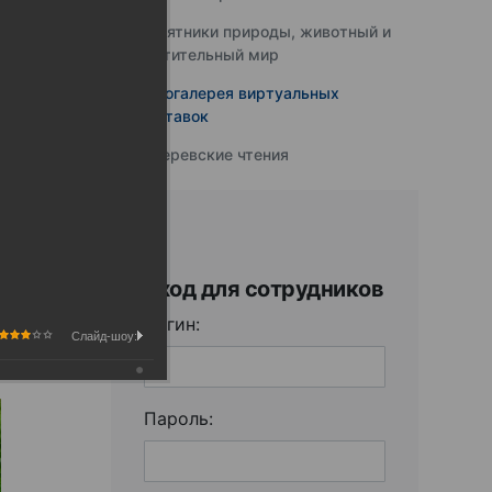
Памятники природы, животный и
растительный мир
Фотогалерея виртуальных
выставок
Юферевские чтения
Вход для сотрудников
Логин:
Слайд-шоу:
Пароль: