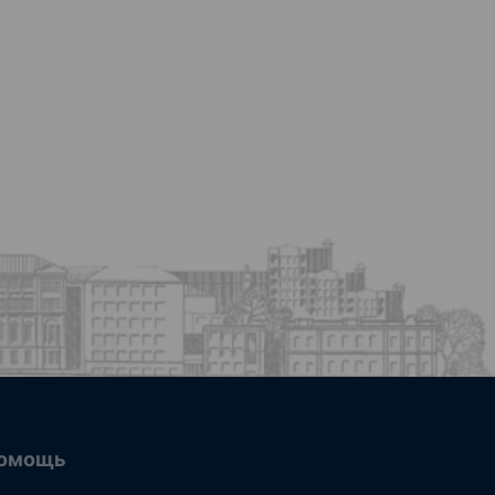
омощь