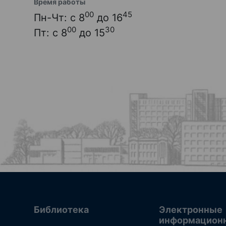
Время работы
00
45
Пн-Чт: с 8
до 16
00
30
Пт: с 8
до 15
Библиотека
Электронные
информацион