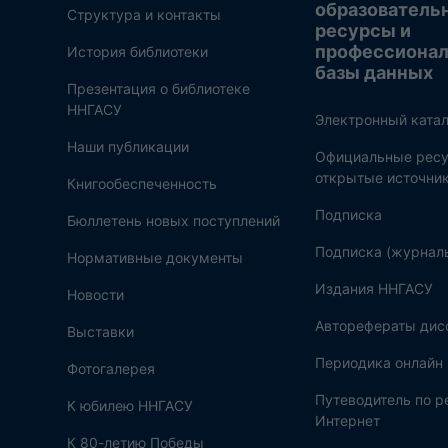
образователь
Структура и контакты
ресурсы и
профессиона
История библиотеки
базы данных
Презентация о библиотеке
ННГАСУ
Электронный катал
Наши публикации
Официальные ресу
открытые источни
Книгообеспеченность
Подписка
Бюллетень новых поступлений
Подписка (журнал
Нормативные документы
Издания ННГАСУ
Новости
Авторефераты дис
Выставки
Периодика онлайн
Фотогалерея
Путеводитель по 
К юбилею ННГАСУ
Интернет
К 80-летию Победы