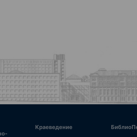
Краеведение
БиблиоП
но-