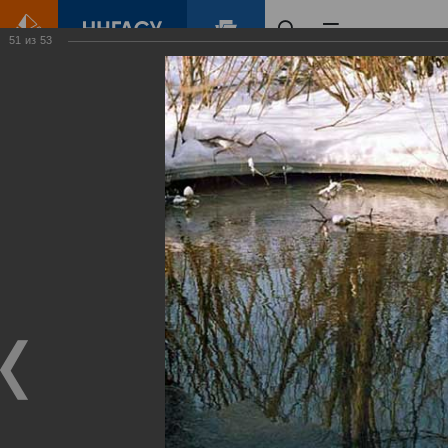
51
из
53
Главная
Контент
Зеленый Город
Виртуальные
выставки
(фотоальбомы)