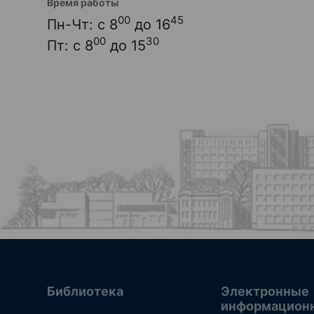
Время работы
00
45
Пн-Чт: с 8
до 16
00
30
Пт: с 8
до 15
Библиотека
Электронные
информацион