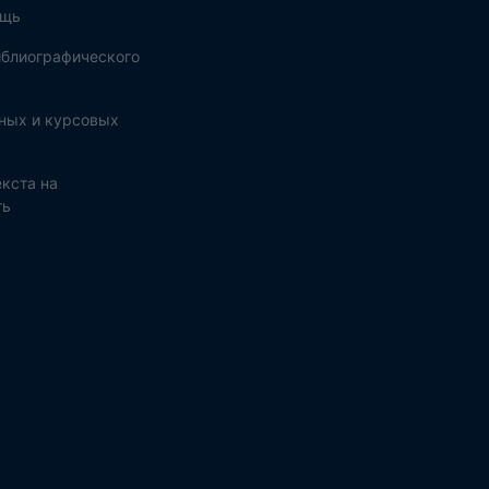
ощь
блиографического
ных и курсовых
кста на
ть