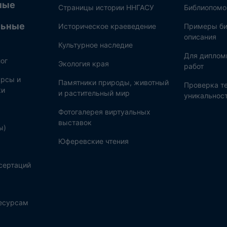
ные
Страницы истории ННГАСУ
Библиопом
льные
Историческое краеведение
Примеры би
описания
Культурное наследие
Для диплом
ог
Экология края
работ
рсы и
Памятники природы, животный
Проверка те
ки
и растительный мир
уникальнос
Фотогалерея виртуальных
выставок
ы)
Юферевские чтения
сертаций
ресурсам