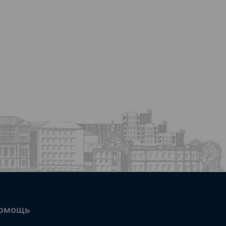
омощь