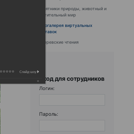
Памятники природы, животный и
растительный мир
Фотогалерея виртуальных
выставок
Юферевские чтения
Слайд-шоу:
Вход для сотрудников
Логин:
Пароль: