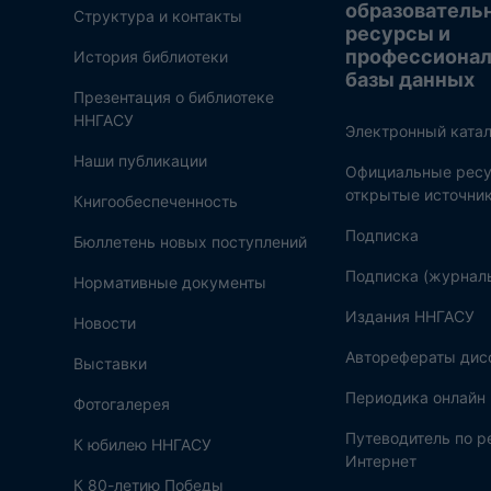
образователь
Структура и контакты
ресурсы и
профессиона
История библиотеки
базы данных
Презентация о библиотеке
ННГАСУ
Электронный катал
Наши публикации
Официальные ресу
открытые источни
Книгообеспеченность
Подписка
Бюллетень новых поступлений
Подписка (журнал
Нормативные документы
Издания ННГАСУ
Новости
Авторефераты дис
Выставки
Периодика онлайн
Фотогалерея
Путеводитель по 
К юбилею ННГАСУ
Интернет
К 80-летию Победы