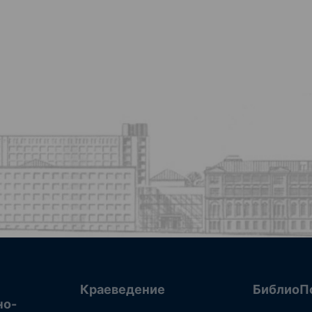
Краеведение
БиблиоП
но-