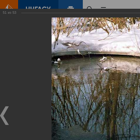
51
из
53
Главная
Контент
Зеленый Город
Виртуальные
выставки
(фотоальбомы)