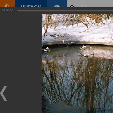
51
из
53
Главная
Контент
Зеленый Город
Виртуальные
выставки
(фотоальбомы)