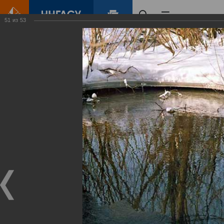
51
из
53
Главная
Контент
Зеленый Город
Виртуальные
выставки
(фотоальбомы)