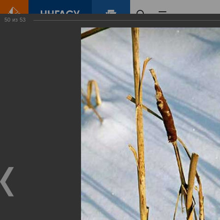
50
из
53
Главная
Контент
Зеленый Город
Виртуальные
выставки
(фотоальбомы)