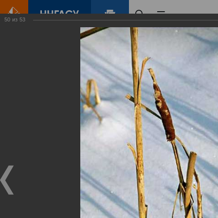
50
из
53
Главная
Контент
Зеленый Город
Виртуальные
выставки
(фотоальбомы)