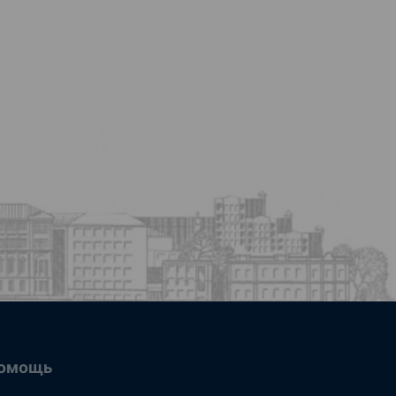
омощь