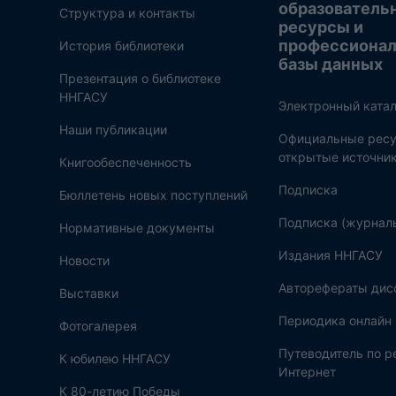
образователь
Структура и контакты
ресурсы и
профессиона
История библиотеки
базы данных
Презентация о библиотеке
ННГАСУ
Электронный катал
Наши публикации
Официальные ресу
открытые источни
Книгообеспеченность
Подписка
Бюллетень новых поступлений
Подписка (журнал
Нормативные документы
Издания ННГАСУ
Новости
Авторефераты дис
Выставки
Периодика онлайн
Фотогалерея
Путеводитель по 
К юбилею ННГАСУ
Интернет
К 80-летию Победы