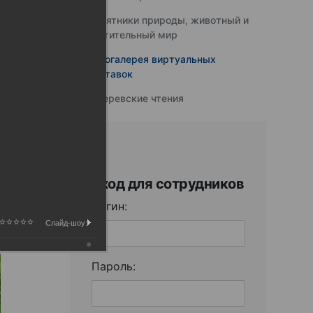
Памятники природы, животный и
растительный мир
Фотогалерея виртуальных
выставок
Юферевские чтения
Вход для сотрудников
Логин:
Слайд-шоу:
Пароль: