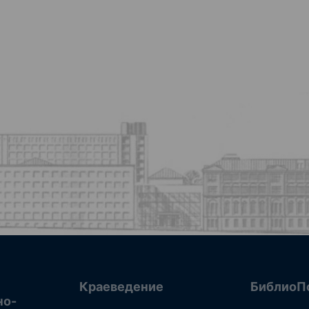
Краеведение
БиблиоП
но-