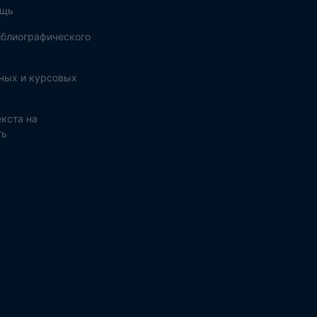
ощь
блиографического
ных и курсовых
кста на
ть