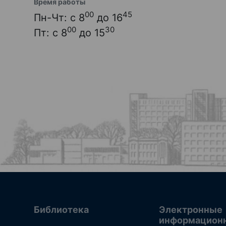
Время работы
00
45
Пн-Чт: с 8
до 16
00
30
Пт: с 8
до 15
Библиотека
Электронные
информацион