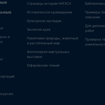
ные
Страницы истории ННГАСУ
Библиопом
льные
Историческое краеведение
Примеры би
описания
Культурное наследие
Для диплом
ог
Экология края
работ
рсы и
Памятники природы, животный
Проверка те
ки
и растительный мир
уникальнос
Фотогалерея виртуальных
выставок
ы)
Юферевские чтения
сертаций
ресурсам