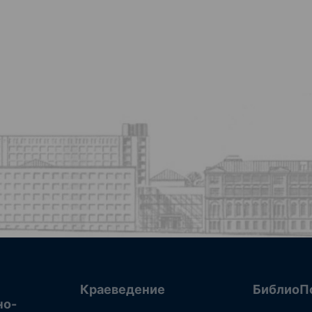
Краеведение
БиблиоП
но-