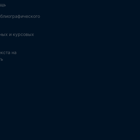
ощь
блиографического
ных и курсовых
кста на
ть