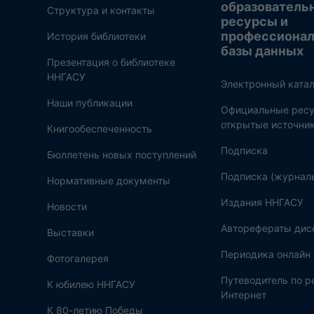
образователь
Структура и контакты
ресурсы и
профессиона
История библиотеки
базы данных
Презентация о библиотеке
ННГАСУ
Электронный катал
Наши публикации
Официальные ресу
открытые источни
Книгообеспеченность
Подписка
Бюллетень новых поступлений
Подписка (журнал
Нормативные документы
Издания ННГАСУ
Новости
Авторефераты дис
Выставки
Периодика онлайн
Фотогалерея
Путеводитель по 
К юбилею ННГАСУ
Интернет
К 80-летию Победы