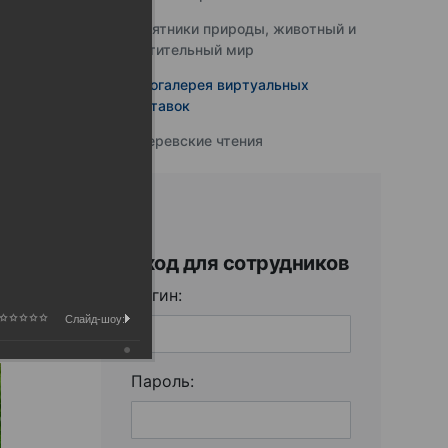
Памятники природы, животный и
растительный мир
Фотогалерея виртуальных
выставок
Юферевские чтения
Вход для сотрудников
Логин:
Слайд-шоу:
Пароль: