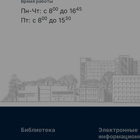
Время работы
00
45
Пн-Чт: с 8
до 16
00
30
Пт: с 8
до 15
Библиотека
Электронные
информацион