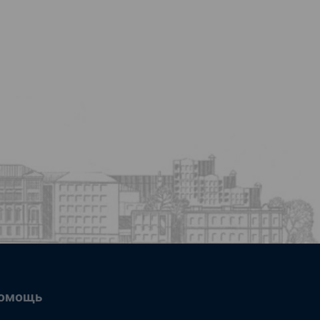
омощь