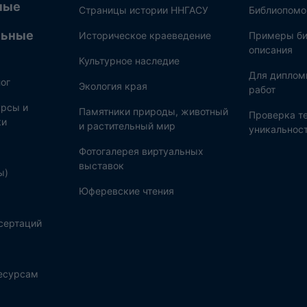
ные
Страницы истории ННГАСУ
Библиопом
льные
Историческое краеведение
Примеры би
описания
Культурное наследие
Для диплом
ог
Экология края
работ
рсы и
Памятники природы, животный
Проверка те
ки
и растительный мир
уникальнос
Фотогалерея виртуальных
выставок
ы)
Юферевские чтения
сертаций
ресурсам