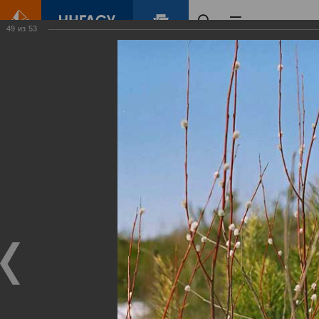
49
из
53
Главная
Контент
Зеленый Город
Виртуальные
выставки
(фотоальбомы)