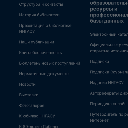
образователь
Структура и контакты
ресурсы и
профессиона
История библиотеки
базы данных
Презентация о библиотеке
ННГАСУ
Электронный катал
Наши публикации
Официальные ресу
открытые источни
Книгообеспеченность
Подписка
Бюллетень новых поступлений
Подписка (журнал
Нормативные документы
Издания ННГАСУ
Новости
Авторефераты дис
Выставки
Периодика онлайн
Фотогалерея
Путеводитель по 
К юбилею ННГАСУ
Интернет
К 80-летию Победы