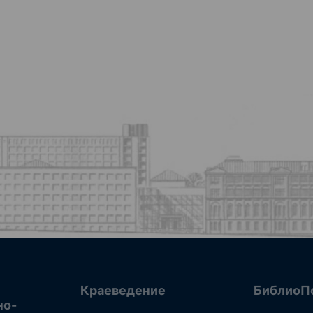
Краеведение
БиблиоП
но-