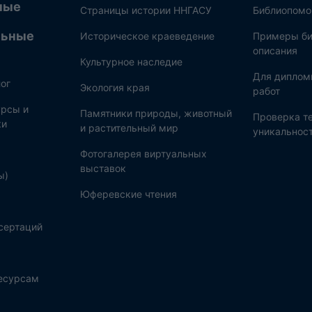
ные
Страницы истории ННГАСУ
Библиопом
льные
Историческое краеведение
Примеры би
описания
Культурное наследие
Для диплом
ог
Экология края
работ
рсы и
Памятники природы, животный
Проверка те
ки
и растительный мир
уникальнос
Фотогалерея виртуальных
выставок
ы)
Юферевские чтения
сертаций
ресурсам