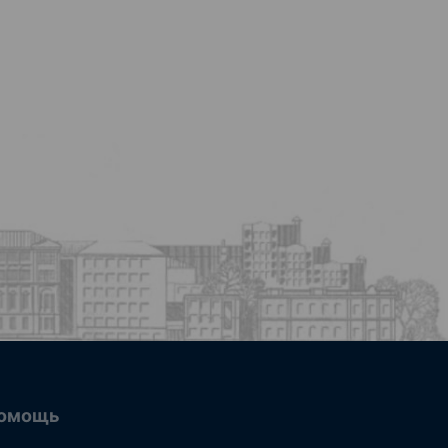
омощь