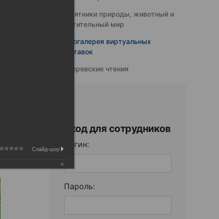
Памятники природы, животный и
растительный мир
Фотогалерея виртуальных
выставок
Юферевские чтения
Вход для сотрудников
Логин:
Слайд-шоу:
Пароль: