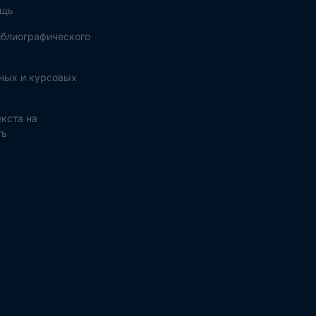
ощь
блиографического
ных и курсовых
кста на
ть