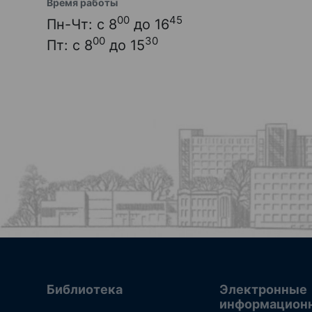
Время работы
00
45
Пн-Чт: с 8
до 16
00
30
Пт: с 8
до 15
Библиотека
Электронные
информацион