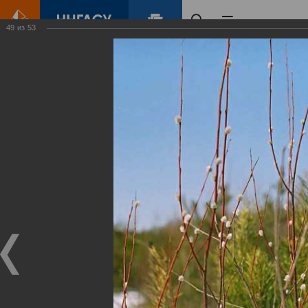
49
из
53
Главная
Контент
Зеленый Город
Виртуальные
выставки
(фотоальбомы)