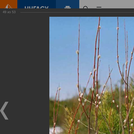
49
из
53
Главная
Контент
Зеленый Город
Виртуальные
выставки
(фотоальбомы)