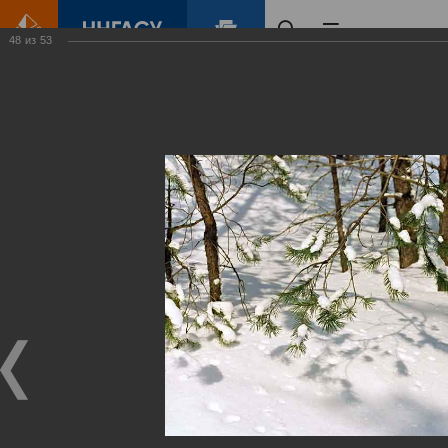
48
из
53
Главная
Контент
Зеленый Город
Виртуальные
выставки
(фотоальбомы)