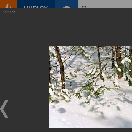
48
из
53
Главная
Контент
Зеленый Город
Виртуальные
выставки
(фотоальбомы)