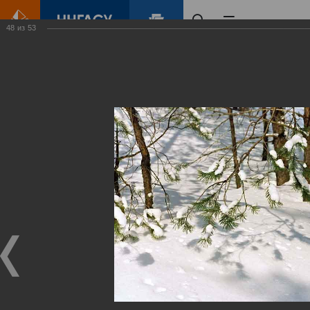
48
из
53
Главная
Контент
Зеленый Город
Виртуальные
выставки
(фотоальбомы)