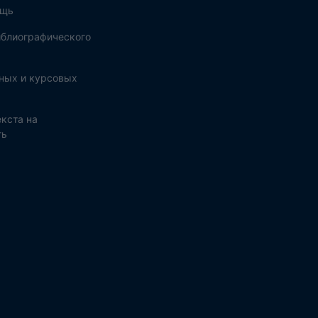
ощь
блиографического
ных и курсовых
кста на
ть