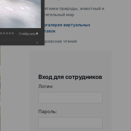
Памятники природы, животный и
растительный мир
Фотогалерея виртуальных
выставок
Слайд-шоу:
Юферевские чтения
Вход для сотрудников
Логин:
Пароль: