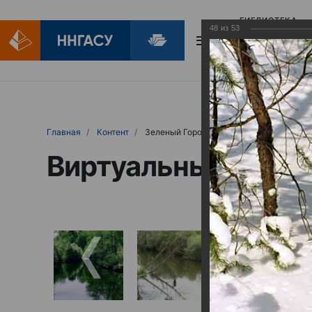
БИБЛИОТЕКА
48
из
53
БИБЛИОПОМОЩ
Главная
Контент
Зеленый Город
Виртуальные выст