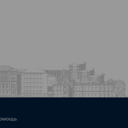
омощь