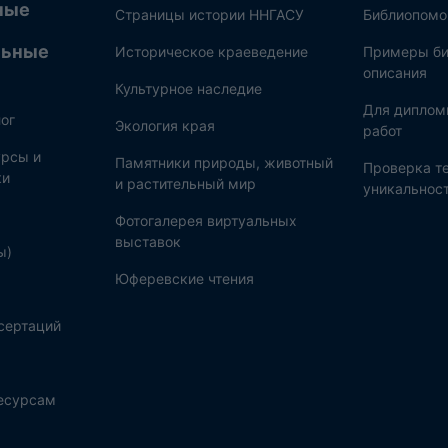
ные
Страницы истории ННГАСУ
Библиопом
льные
Историческое краеведение
Примеры би
описания
Культурное наследие
Для диплом
ог
Экология края
работ
рсы и
Памятники природы, животный
Проверка те
ки
и растительный мир
уникальнос
Фотогалерея виртуальных
выставок
ы)
Юферевские чтения
сертаций
ресурсам