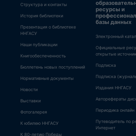
образователь
Структура и контакты
ресурсы и
профессиона
История библиотеки
базы данных
Презентация о библиотеке
ННГАСУ
Электронный катал
Наши публикации
Официальные ресу
открытые источни
Книгообеспеченность
Подписка
Бюллетень новых поступлений
Подписка (журнал
Нормативные документы
Издания ННГАСУ
Новости
Авторефераты дис
Выставки
Периодика онлайн
Фотогалерея
Путеводитель по 
К юбилею ННГАСУ
Интернет
К 80-летию Победы