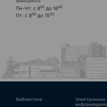
Время работы
00
45
Пн-Чт: с 8
до 16
00
30
Пт: с 8
до 15
Библиотека
Электронные
информацион