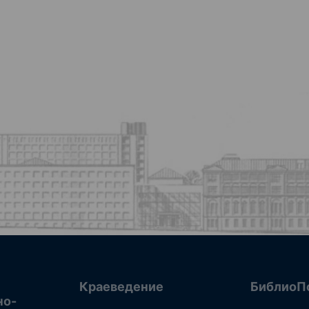
Краеведение
БиблиоП
но-