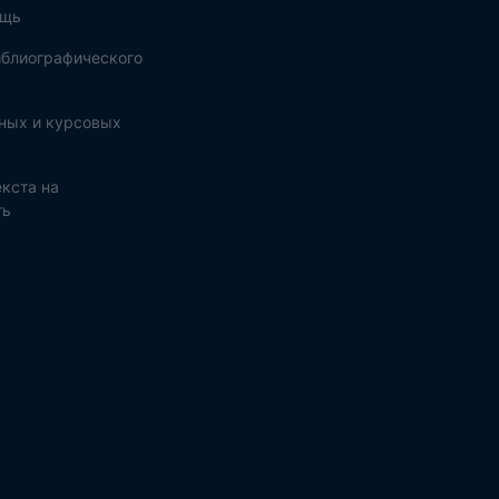
ощь
блиографического
ных и курсовых
кста на
ть