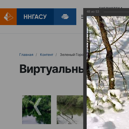
БИБЛИОТЕКА
48
из
53
БИБЛИОПОМОЩ
Главная
Контент
Зеленый Город
Виртуальные выст