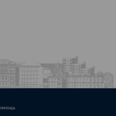
омощь