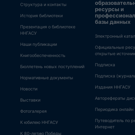
образователь
Структура и контакты
ресурсы и
профессиона
История библиотеки
базы данных
Презентация о библиотеке
ННГАСУ
Электронный катал
Наши публикации
Официальные ресу
открытые источни
Книгообеспеченность
Подписка
Бюллетень новых поступлений
Подписка (журнал
Нормативные документы
Издания ННГАСУ
Новости
Авторефераты дис
Выставки
Периодика онлайн
Фотогалерея
Путеводитель по 
К юбилею ННГАСУ
Интернет
К 80-летию Победы