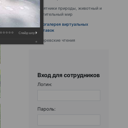
Памятники природы, животный и
растительный мир
Фотогалерея виртуальных
выставок
Слайд-шоу:
Юферевские чтения
Вход для сотрудников
Логин:
Пароль: