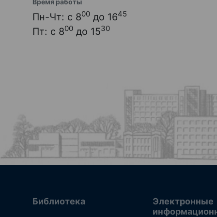
Время работы
00
45
Пн-Чт: с 8
до 16
00
30
Пт: с 8
до 15
Библиотека
Электронные
информацион