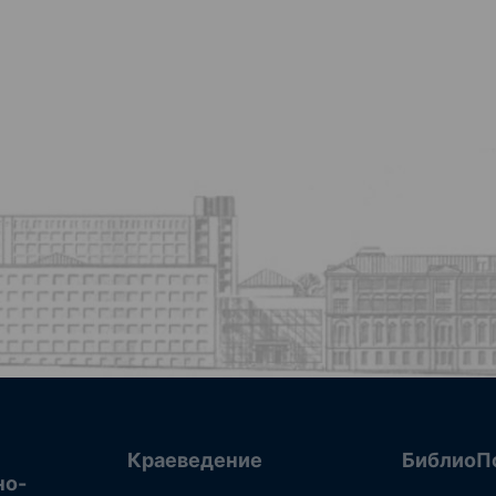
Краеведение
БиблиоП
но-