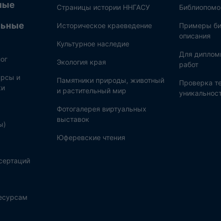
ные
Страницы истории ННГАСУ
Библиопом
льные
Историческое краеведение
Примеры би
описания
Культурное наследие
Для диплом
ог
Экология края
работ
рсы и
Памятники природы, животный
Проверка те
ки
и растительный мир
уникальнос
Фотогалерея виртуальных
выставок
ы)
Юферевские чтения
сертаций
ресурсам