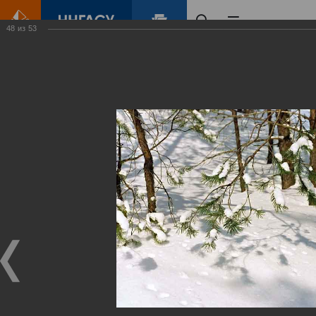
48
из
53
Главная
Контент
Зеленый Город
Виртуальные
выставки
(фотоальбомы)