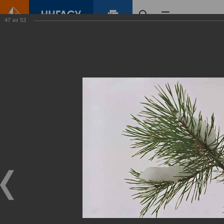
47
из
53
Главная
Контент
Зеленый Город
Виртуальные
выставки
(фотоальбомы)