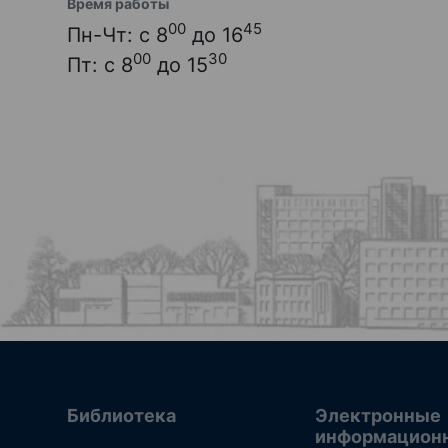
Время работы
00
45
Пн-Чт: с 8
до 16
00
30
Пт: с 8
до 15
Библиотека
Электронные
информацион