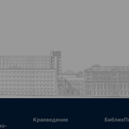
Краеведение
БиблиоП
но-