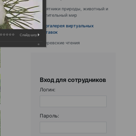
Памятники природы, животный и
растительный мир
Фотогалерея виртуальных
выставок
Слайд-шоу:
Юферевские чтения
Вход для сотрудников
Логин:
Пароль: