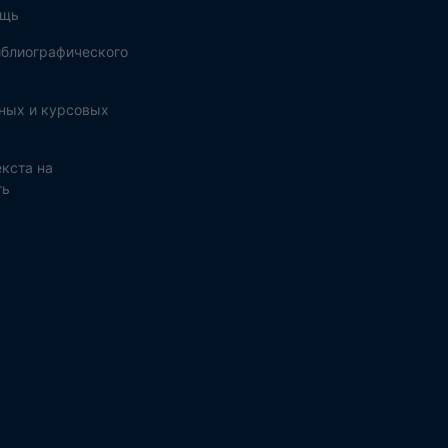
ощь
блиографического
ных и курсовых
кста на
ть