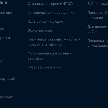
ные
Страницы истории ННГАСУ
Библиопом
льные
Историческое краеведение
Примеры би
описания
Культурное наследие
Для диплом
ог
Экология края
работ
рсы и
Памятники природы, животный
Проверка те
ки
и растительный мир
уникальнос
Фотогалерея виртуальных
выставок
ы)
Юферевские чтения
сертаций
ресурсам