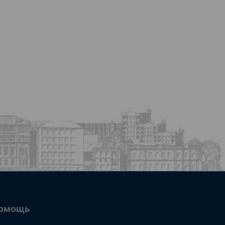
омощь