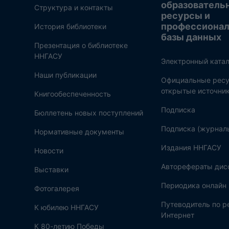
образователь
Структура и контакты
ресурсы и
профессиона
История библиотеки
базы данных
Презентация о библиотеке
ННГАСУ
Электронный катал
Наши публикации
Официальные ресу
открытые источни
Книгообеспеченность
Подписка
Бюллетень новых поступлений
Подписка (журнал
Нормативные документы
Издания ННГАСУ
Новости
Авторефераты дис
Выставки
Периодика онлайн
Фотогалерея
Путеводитель по 
К юбилею ННГАСУ
Интернет
К 80-летию Победы