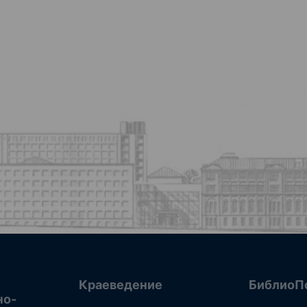
Краеведение
БиблиоП
но-