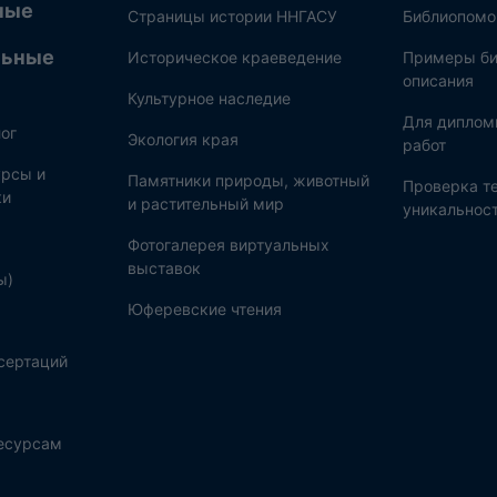
ные
Страницы истории ННГАСУ
Библиопом
льные
Историческое краеведение
Примеры би
описания
Культурное наследие
Для диплом
ог
Экология края
работ
рсы и
Памятники природы, животный
Проверка те
ки
и растительный мир
уникальнос
Фотогалерея виртуальных
выставок
ы)
Юферевские чтения
сертаций
ресурсам