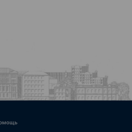
омощь