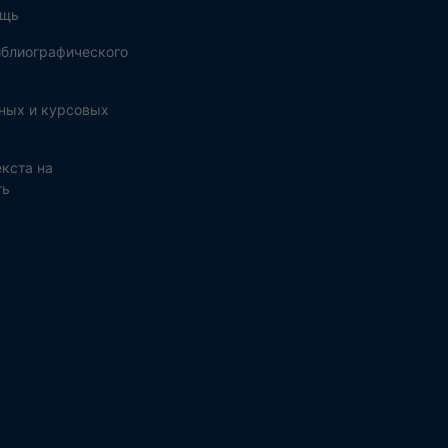
ощь
блиографического
ных и курсовых
кста на
ть