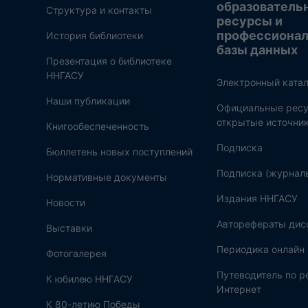
образователь
Структура и контакты
ресурсы и
профессиона
История библиотеки
базы данных
Презентация о библиотеке
ННГАСУ
Электронный катал
Наши публикации
Официальные ресу
открытые источни
Книгообеспеченность
Подписка
Бюллетень новых поступлений
Подписка (журнал
Нормативные документы
Издания ННГАСУ
Новости
Авторефераты дис
Выставки
Периодика онлайн
Фотогалерея
Путеводитель по 
К юбилею ННГАСУ
Интернет
К 80-летию Победы