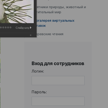
Памятники природы, животный и
растительный мир
Фотогалерея виртуальных
выставок
Слайд-шоу:
Юферевские чтения
Вход для сотрудников
Логин:
Пароль: