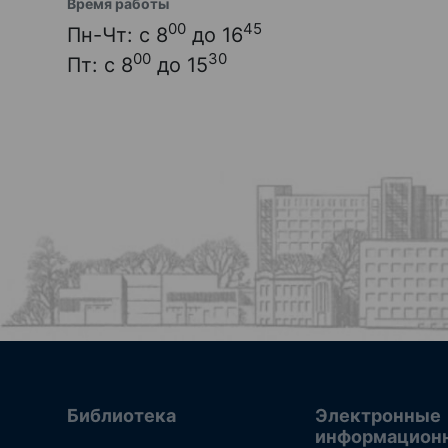
Время работы
00
45
Пн-Чт: с 8
до 16
00
30
Пт: с 8
до 15
Библиотека
Электронные
информацион