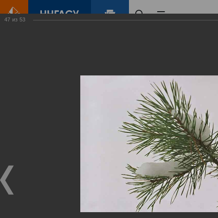
47
из
53
Главная
Контент
Зеленый Город
Виртуальные
выставки
(фотоальбомы)