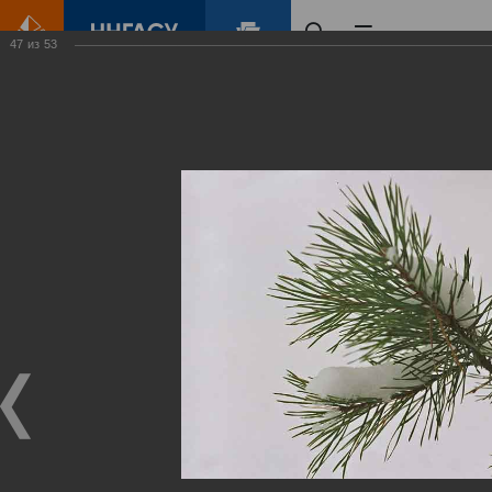
47
из
53
Главная
Контент
Зеленый Город
Виртуальные
выставки
(фотоальбомы)