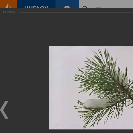
47
из
53
Главная
Контент
Зеленый Город
Виртуальные
выставки
(фотоальбомы)