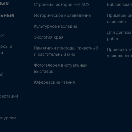
ные
Страницы истории ННГАСУ
Библиопом
льные
Историческое краеведение
Примеры би
описания
Культурное наследие
Для диплом
ог
Экология края
работ
рсы и
Памятники природы, животный
Проверка те
ки
и растительный мир
уникальнос
Фотогалерея виртуальных
выставок
ы)
Юферевские чтения
сертаций
ресурсам