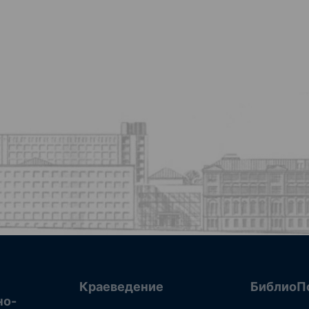
Краеведение
БиблиоП
но-