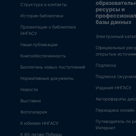
образователь
Структура и контакты
ресурсы и
профессиона
История библиотеки
базы данных
Презентация о библиотеке
ННГАСУ
Электронный катал
Наши публикации
Официальные ресу
открытые источни
Книгообеспеченность
Подписка
Бюллетень новых поступлений
Подписка (журнал
Нормативные документы
Издания ННГАСУ
Новости
Авторефераты дис
Выставки
Периодика онлайн
Фотогалерея
Путеводитель по 
К юбилею ННГАСУ
Интернет
К 80-летию Победы