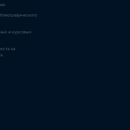
ощь
блиографического
ных и курсовых
кста на
ть