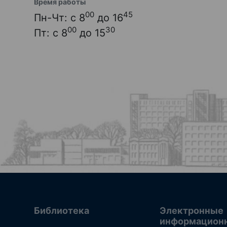
Время работы
00
45
Пн-Чт: с 8
до 16
00
30
Пт: с 8
до 15
Библиотека
Электронные
информацион