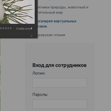
Памятники природы, животный и
растительный мир
Фотогалерея виртуальных
выставок
Слайд-шоу:
Юферевские чтения
Вход для сотрудников
Логин:
Пароль: