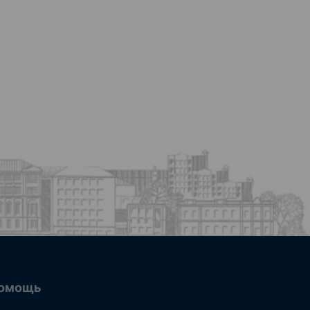
омощь