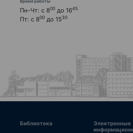
Время работы
00
45
Пн-Чт: с 8
до 16
00
30
Пт: с 8
до 15
Библиотека
Электронные
информацион