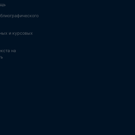
ощь
блиографического
ных и курсовых
кста на
ть