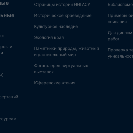
ные
Страницы истории ННГАСУ
Библиопом
льные
Историческое краеведение
Примеры би
описания
Культурное наследие
Для диплом
ог
Экология края
работ
рсы и
Памятники природы, животный
Проверка те
ки
и растительный мир
уникальнос
Фотогалерея виртуальных
выставок
ы)
Юферевские чтения
сертаций
ресурсам