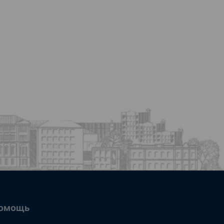
омощь