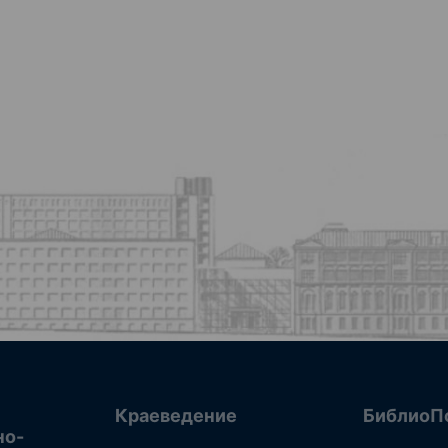
Краеведение
БиблиоП
но-