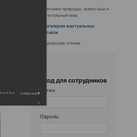
Памятники природы, животный и
растительный мир
Фотогалерея виртуальных
выставок
Юферевские чтения
Вход для сотрудников
Логин:
Слайд-шоу:
Пароль: