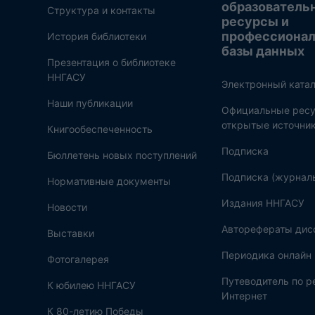
образователь
Структура и контакты
ресурсы и
профессиона
История библиотеки
базы данных
Презентация о библиотеке
ННГАСУ
Электронный катал
Наши публикации
Официальные ресу
открытые источни
Книгообеспеченность
Подписка
Бюллетень новых поступлений
Подписка (журнал
Нормативные документы
Издания ННГАСУ
Новости
Авторефераты дис
Выставки
Периодика онлайн
Фотогалерея
Путеводитель по 
К юбилею ННГАСУ
Интернет
К 80-летию Победы