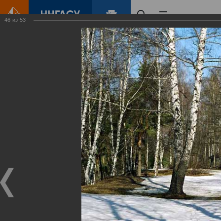
46
из
53
Главная
Контент
Зеленый Город
Виртуальные
выставки
(фотоальбомы)