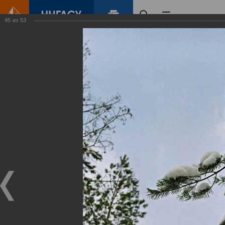
45
из
53
Главная
Контент
Зеленый Город
Виртуальные
выставки
(фотоальбомы)