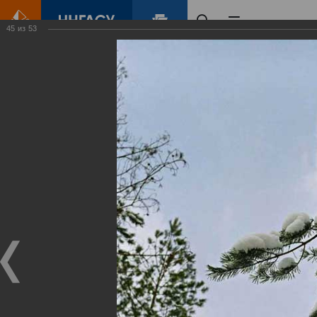
45
из
53
Главная
Контент
Зеленый Город
Виртуальные
выставки
(фотоальбомы)